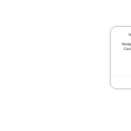
V
Veelg
Casi