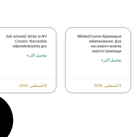
Jak ustawić limity w NV
WinbetCasino Краінавыя
Casino: Narzędzia
абмежаванні: Дзе
odpowiedzialnej gry
насамрэч можна
зарэгістравацца
تفاصيل أكثر»
تفاصيل أكثر»
6 أغسطس، 2026
6 أغسطس، 2026