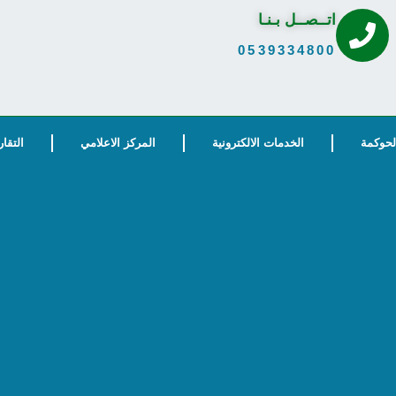
اتــصــل بـنـا
0539334800
الحوكمة
الخدمات الالكترونية
المركز الاعلامي
التقار