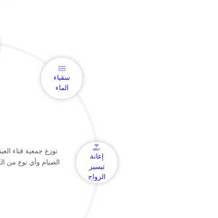
سقياء
الماء
توزع جمعية قناء العين
إعانة
الصيام وأي نوع من ال
تيسير
الزواج