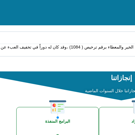
جمعية قناء للخدمات الانسانية أنشئت على يد نخبة من فاعلي الخير ببلد الخير والمعطاء برقم ترخيص ( 1084) ،وقد كان له دوراٌ في تخفيف العبء عن
إنجازاتنا
زاتنا خلال السنوات الماضية
اد
البرامج المنفذة