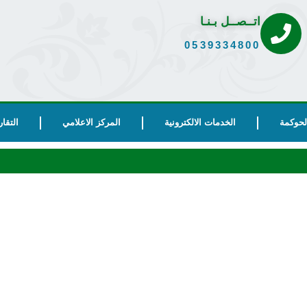
اتــصــل بـنـا
0539334800
الحوكمة
الخدمات الالكترونية
المركز الاعلامي
التقار