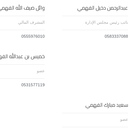
عبدالرحمن دخيل الفهمي
وائل ضيف الله الفهم
نائب رئيس مجلس الإدارة
المشرف المالي
0555976010
0583337088
خميس بن عبدالله الف
عضو
0531577119
سعيد مبارك الفهمي
عضو