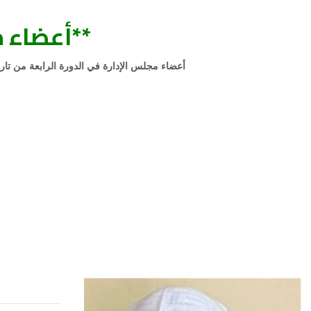
**أعضاء م
أعضاء مجلس الإدارة في الدورة الرابعة من تاريخ 1442/10/23هـ لمدة أربع سنوات تنتهى بتاريخ /10/22