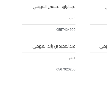
ي
عبدالرازق محسن الفهمي
عضو
0557424920
همي
عبدالمجيد بن زايد الفهمي
عضو
0567020200