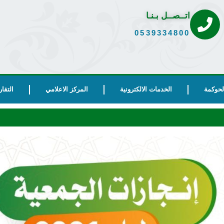
اتــصــل بـنـا
0539334800
الحوكمة
الخدمات الالكترونية
المركز الاعلامي
التقار