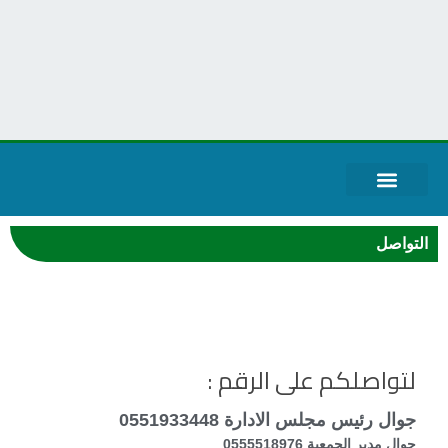
قياس الرضا
حساباتنا البنكية
عن الجمعية
خطط الجمعية
بيانات الحوكمة
المركز الاعلامي
الخدمات الالكترونية
التواصل
لتواصلكم على الرقم :
جوال رئيس مجلس الادارة 0551933448
جوال مدير الجمعية 0555518976