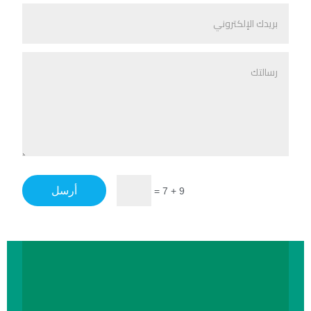
أرسل
=
9 + 7