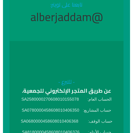
تابعنا على تويتر:
@alberjaddam
- للتبرع -
عن طريق المتجر الإلكتروني للجمعية.
الحساب العام: SA2580000270608010155078
حساب المشاريع: SA0780000458608010406350
حساب الوقف: SA0680000458608010406368
حساب الأيتام: SA8180000458608010406376