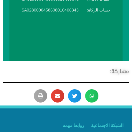
حساب الزكاة: SA0280000458608010406343
شاركة:
الشبكة الاجتماعية
روابط مهمه