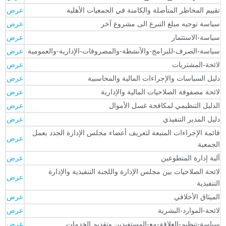
قييم المخاطر المتأصلة والكامنة في الجمعيات الأهلية
عرض
ياسة توجيه مبلغ التبرع الى مشروع آخر
عرض
ياسة-الاستثمار
عرض
ياسة-الصرف-للبرامج-والأنشطة-والمصروفات-الإدارية-والعمومية
عرض
ائحة-المشتريات
عرض
ليل السياسات والإجراءات المالية والمحاسبية
عرض
ائحة مصفوفة الصلاحيات المالية والإدارية
عرض
لدليل التنظيمي لمكافحة غسل الأموال
عرض
ليل المدير التنفيذي
عرض
ائمة الإجراءات المتبعة لتعريف أعضاء مجلس الإدارة الجدد بعمل
عرض
لجمعية
لية إدارة المتطوعين
عرض
ائحة الصلاحيات بين مجلس الإدارة واللجنة التنفيذية والإدارة
عرض
لتنفيذية
لميثاق الأخلاقي
عرض
ائحة-الموارد-البشرية
عرض
ياسة-تنظيم-العلاقة-مع-المستفيدين وتقديم الخدمات
عرض