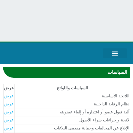
قياس الرضا
حساباتنا البنكية
عن الجمعية
خطط الجمعية
بيانات الحوكمة
المركز الاعلامي
الخدمات الالكترونية
السياسات
السياسات واللوائح
عرض
للائحة الأساسية
عرض
ظام الرقابة الداخلية
عرض
لية قبول عضو أو اعتذاره أو إلغاء عضويته
عرض
ائحة وإجراءات شراء الأصول
عرض
لإبلاغ عن المخالفات وحماية مقدمي البلاغات
عرض