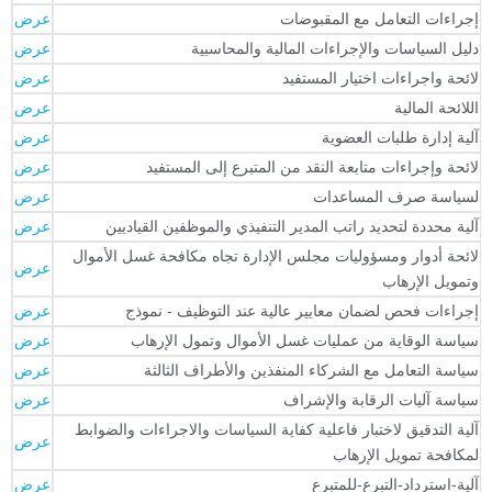
جراءات التعامل مع المقبوضات
عرض
ليل السياسات والإجراءات المالية والمحاسبية
عرض
ائحة واجراءات اختيار المستفيد
عرض
للائحة المالية
عرض
لية إدارة طلبات العضوية
عرض
ائحة وإجراءات متابعة النقد من المتبرع إلى المستفيد
عرض
سياسة صرف المساعدات
عرض
لية محددة لتحديد راتب المدير التنفيذي والموظفين القياديين
عرض
ائحة أدوار ومسؤوليات مجلس الإدارة تجاه مكافحة غسل الأموال
عرض
تمويل الإرهاب
جراءات فحص لضمان معايير عالية عند التوظيف - نموذج
عرض
ياسة الوقاية من عمليات غسل الأموال وتمول الإرهاب
عرض
ياسة التعامل مع الشركاء المنفذين والأطراف الثالثة
عرض
ياسة آليات الرقابة والإشراف
عرض
لية التدقيق لاختبار فاعلية كفاية السياسات والاجراءات والضوابط
عرض
مكافحة تمويل الإرهاب
لية-استرداد-التبرع-للمتبرع
عرض