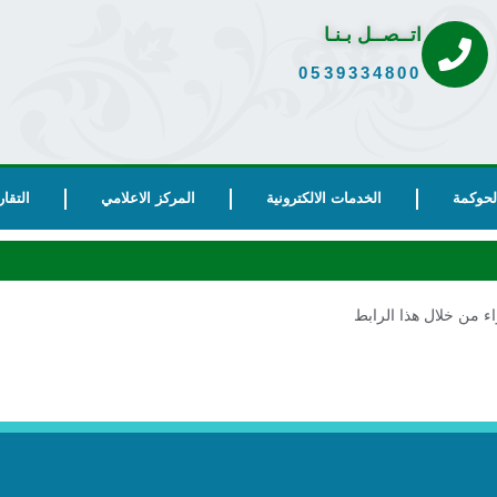
اتــصــل بـنـا
0539334800
الحوكمة
الخدمات الالكترونية
المركز الاعلامي
التقار
ء من خلال هذا الرابط