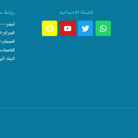
الشبكة الاجتماعية
روابط م
أبشر
المركز ا
الضمان ا
التامينات
النفاذ ال