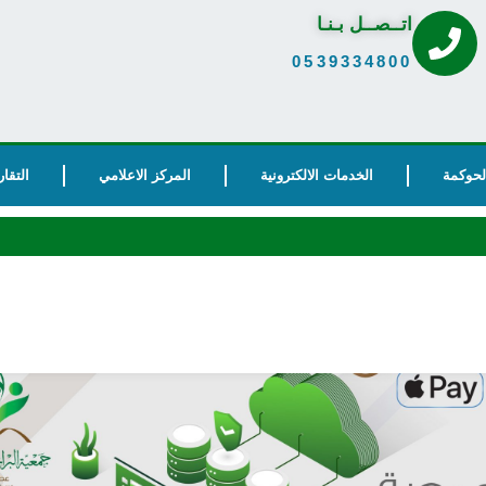
اتــصــل بـنـا
0539334800
الحوكمة
الخدمات الالكترونية
المركز الاعلامي
التقار