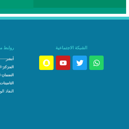
الشبكة الاجتماعية
روابط م
أبشر
المركز ا
الضمان ا
التامينات
النفاذ ال