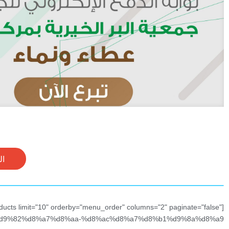
ال
oducts limit="10" orderby="menu_order" columns="2" paginate="false"
%d9%82%d8%a7%d8%aa-%d8%ac%d8%a7%d8%b1%d9%8a%d8%a9"]