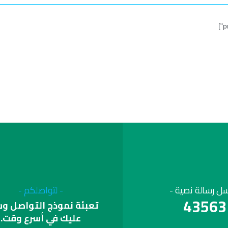
سل رسالة نصية -
- لتواصلكم -
43563
تعبئة نموذج التواصل وس
عليك في أسرع وقت.