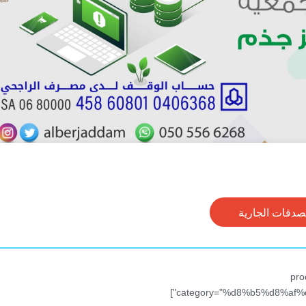
صدقات الجارية
[pr
category="%d8%b5%d8%af