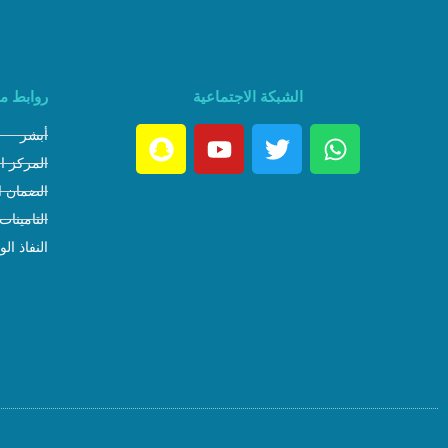
الشبكة الاجتماعية
روابط م
أبشر
المركز ا
الضمان ا
التامينات
النفاذ ال