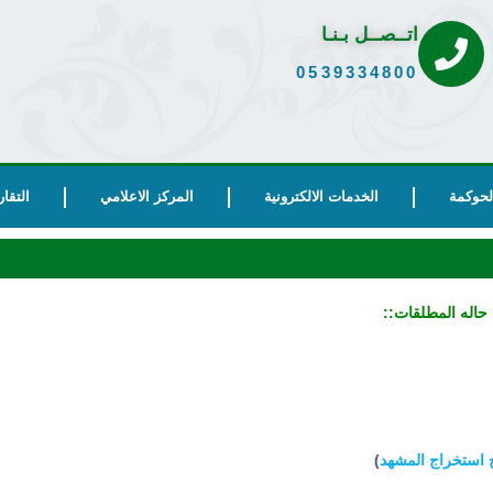
اتــصــل بـنـا
0539334800
الحوكمة
الخدمات الالكترونية
المركز الاعلامي
التقار
 حاله المطلقات::
استخراج المشهد
)