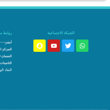
الشبكة الاجتماعية
روابط م
أبشر
المركز ا
الضمان ا
التامينات
النفاذ ال