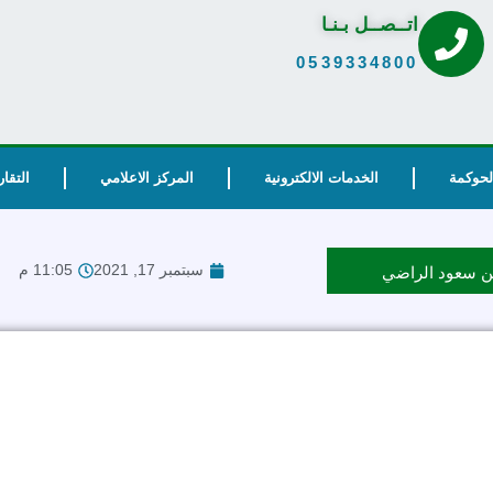
اتــصــل بـنـا
0539334800
الحوكمة
الخدمات الالكترونية
المركز الاعلامي
التقار
سبتمبر 17, 2021
11:05 م
 بن سعود الراضي